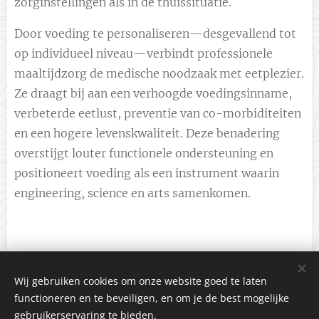
zorginstellingen als in de thuissituatie.
Door voeding te personaliseren—desgevallend tot
op individueel niveau—verbindt professionele
maaltijdzorg de medische noodzaak met eetplezier.
Ze draagt bij aan een verhoogde voedingsinname,
verbeterde eetlust, preventie van co-morbiditeiten
en een hogere levenskwaliteit. Deze benadering
overstijgt louter functionele ondersteuning en
positioneert voeding als een instrument waarin
engineering, science en arts samenkomen.
Wij gebruiken cookies om onze website goed te laten
©2025 CRIGA
functioneren en te beveiligen, en om je de best mogelijke
Cookies
gebruikerservaring te bieden.