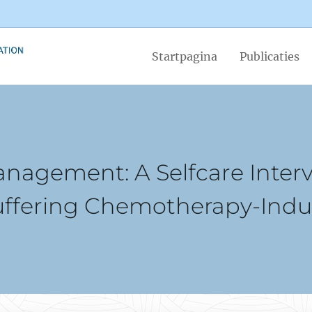
Startpagina
Publicaties
anagement: A Selfcare Inter
uffering Chemotherapy-Ind