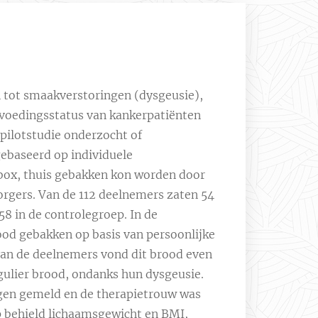
 tot smaakverstoringen (dysgeusie),
voedingsstatus van kankerpatiënten
 pilotstudie onderzocht of
ebaseerd op individuele
box, thuis gebakken kon worden door
orgers. Van de 112 deelnemers zaten 54
58 in de controlegroep. In de
ood gebakken op basis van persoonlijke
an de deelnemers vond dit brood even
egulier brood, ondanks hun dysgeusie.
gen gemeld en de therapietrouw was
p behield lichaamsgewicht en BMI,