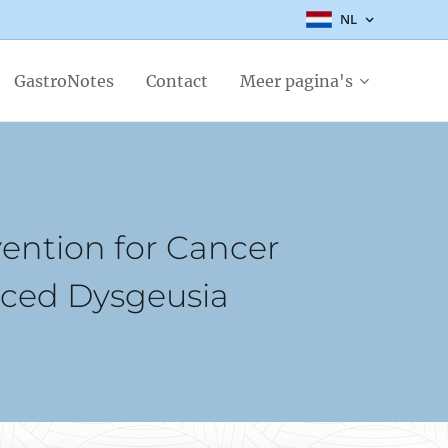
NL
GastroNotes
Contact
Meer pagina's
vention for Cancer
uced Dysgeusia